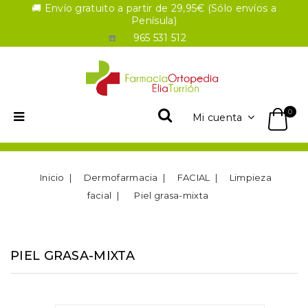
🚚 Envío gratuito a partir de 29,95€ (Sólo envíos a
Penísula)
☎️
965 531 512
0
Mi cuenta
Inicio
Dermofarmacia
FACIAL
Limpieza
facial
Piel grasa-mixta
PIEL GRASA-MIXTA