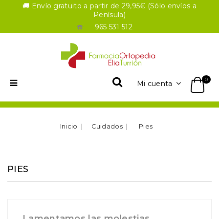
🚚 Envío gratuito a partir de 29,95€ (Sólo envíos a
Penísula)
☎️
965 531 512
0
Mi cuenta
Inicio
Cuidados
Pies
PIES
Lamentamos las molestias.