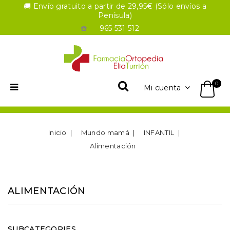
🚚 Envío gratuito a partir de 29,95€ (Sólo envíos a
Penísula)
☎️
965 531 512
0
Mi cuenta
Inicio
Mundo mamá
INFANTIL
Alimentación
ALIMENTACIÓN
SUBCATEGORIES