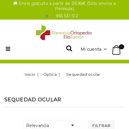
🚚 Envío gratuito a partir de 29,95€ (Sólo envíos a
Penísula)
☎️
965 531 512
0
Mi cuenta
Inicio
Óptica
Sequedad ocular
SEQUEDAD OCULAR

Relevancia
FILTRAR