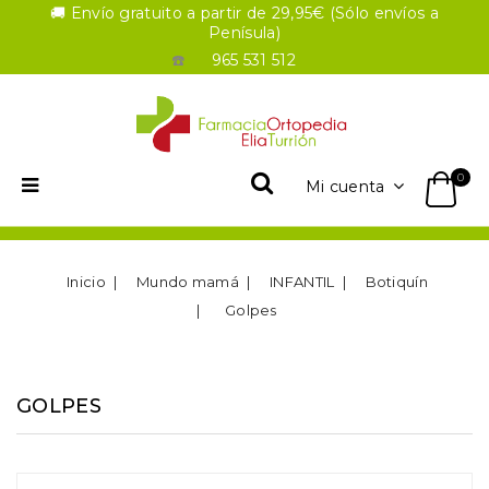
🚚 Envío gratuito a partir de 29,95€ (Sólo envíos a
Penísula)
☎️
965 531 512
0
Mi cuenta
Inicio
Mundo mamá
INFANTIL
Botiquín
Golpes
GOLPES