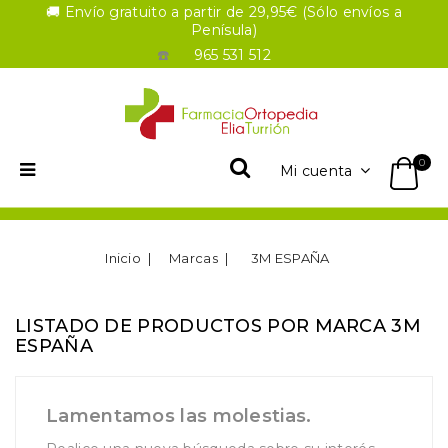
🚚 Envío gratuito a partir de 29,95€ (Sólo envíos a
Penísula)
☎️
965 531 512
0
Mi cuenta
Inicio
Marcas
3M ESPAÑA
LISTADO DE PRODUCTOS POR MARCA 3M
ESPAÑA
Lamentamos las molestias.