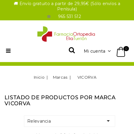
🚚 Envío gratuito a partir de 29,95€ (Sólo envíos a
Penísula)
☎️
965 531 512
0
Mi cuenta
Inicio
Marcas
VICORVA
LISTADO DE PRODUCTOS POR MARCA
VICORVA

Relevancia