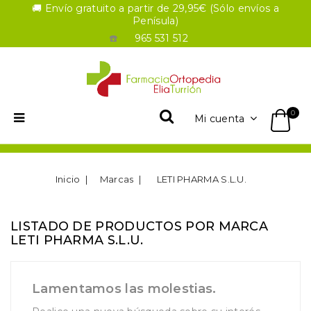
🚚 Envío gratuito a partir de 29,95€ (Sólo envíos a
Penísula)
☎️
965 531 512
0
Mi cuenta
Inicio
Marcas
LETI PHARMA S.L.U.
LISTADO DE PRODUCTOS POR MARCA
LETI PHARMA S.L.U.
Lamentamos las molestias.