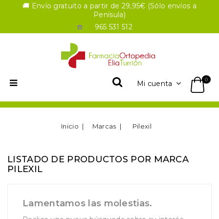
🚚 Envío gratuito a partir de 29,95€ (Sólo envíos a
Penísula)
☎️
965 531 512
0
Mi cuenta
Inicio
Marcas
Pilexil
LISTADO DE PRODUCTOS POR MARCA
PILEXIL
Lamentamos las molestias.