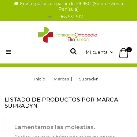
🚚 Envío gratuito a partir de 29,95€ (Sólo envíos a
Penísula)
☎️
965 531 512
0
Mi cuenta
Inicio
Marcas
Supradyn
LISTADO DE PRODUCTOS POR MARCA
SUPRADYN
Lamentamos las molestias.