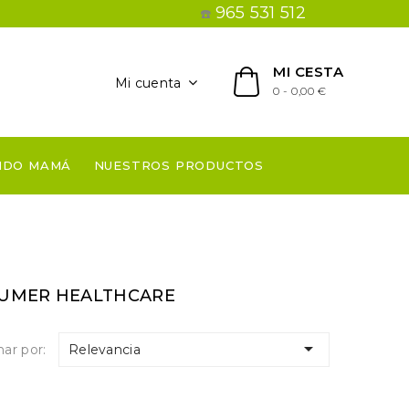
965 531 512
☎️
MI CESTA
Mi cuenta
0 - 0,00 €
NDO MAMÁ
NUESTROS PRODUCTOS
SUMER HEALTHCARE

ar por:
Relevancia