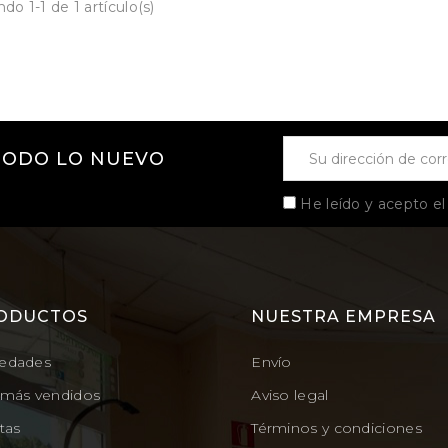
do 1-1 de 1 artículo(s)
TODO LO NUEVO
He leído y acepto e
ODUCTOS
NUESTRA EMPRESA
edades
Envío
 más vendidos
Aviso legal
tas
Términos y condiciones