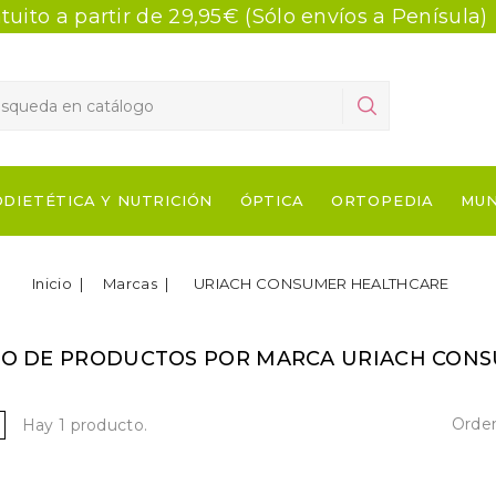
tuito a partir de 29,95€ (Sólo envíos a Penísula)
DIETÉTICA Y NUTRICIÓN
ÓPTICA
ORTOPEDIA
MU
Inicio
Marcas
URIACH CONSUMER HEALTHCARE
DO DE PRODUCTOS POR MARCA URIACH CON
Orden
Hay 1 producto.