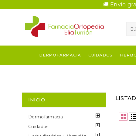
🚚 Envío gra
DERMOFARMACIA
CUIDADOS
HERBO
LISTA
INICIO
Dermofarmacia
Cuidados