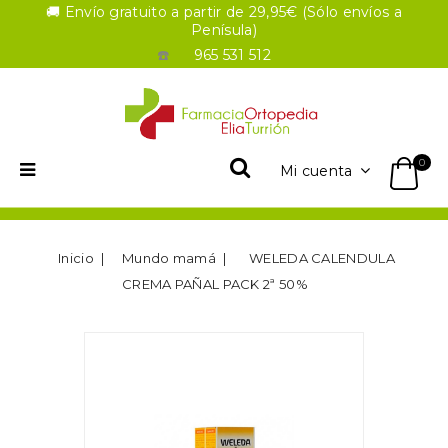
🚚 Envío gratuito a partir de 29,95€ (Sólo envíos a
Penísula)
☎️
965 531 512
0
Mi cuenta
Inicio
Mundo mamá
WELEDA CALENDULA
CREMA PAÑAL PACK 2ª 50%